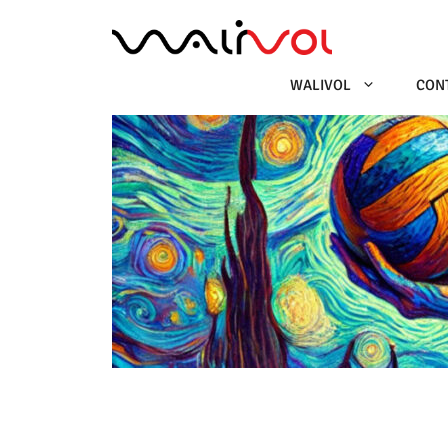
Ga
naar
de
inhoud
WALIVOL
CON