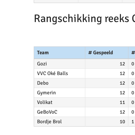
Rangschikking reeks 
Team
# Gespeeld
#
Gozi
12
0
VVC Oké Balls
12
0
Debo
12
0
Gymerin
12
0
Volikat
11
0
GeBoVoC
12
0
Bordje Brol
10
1