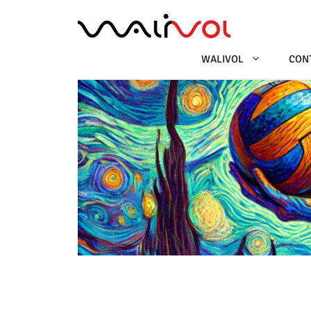
Ga
naar
de
inhoud
WALIVOL
CON