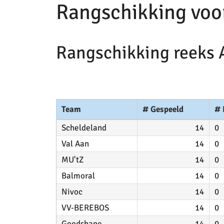
Rangschikking vo
Rangschikking reeks 
Team
# Gespeeld
# 
Scheldeland
14
0
Val Aan
14
0
MU'tZ
14
0
Balmoral
14
0
Nivoc
14
0
VV-BEREBOS
14
0
Goodshape
14
0