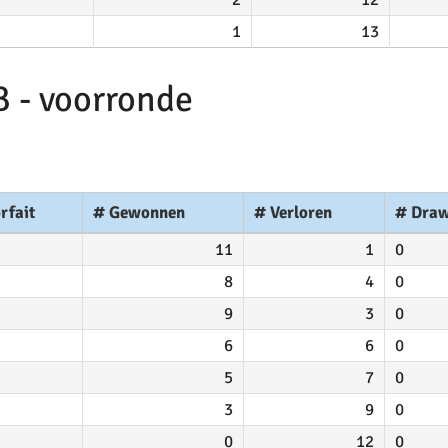
1
13
B - voorronde
rfait
# Gewonnen
# Verloren
# Dra
11
1
0
8
4
0
9
3
0
6
6
0
5
7
0
3
9
0
0
12
0