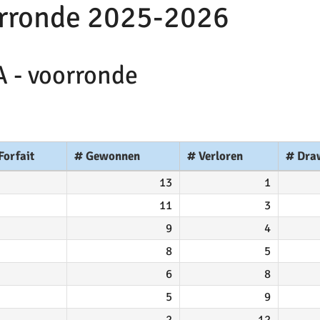
orronde 2025-2026
A - voorronde
Forfait
# Gewonnen
# Verloren
# Dra
13
1
11
3
9
4
8
5
6
8
5
9
2
12