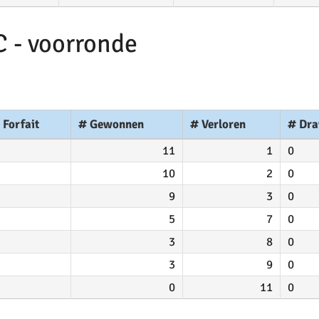
C - voorronde
 Forfait
# Gewonnen
# Verloren
# Dr
11
1
0
10
2
0
9
3
0
5
7
0
3
8
0
3
9
0
0
11
0