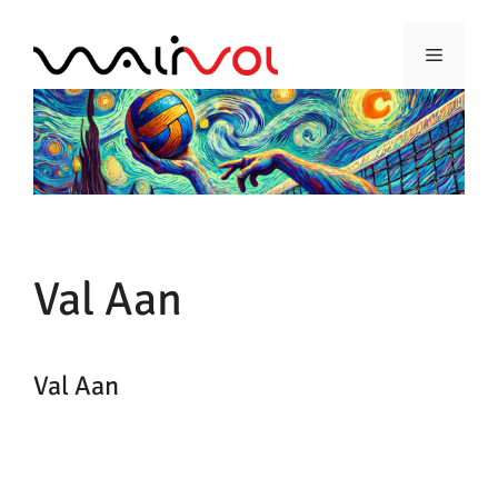
Ga
naar
Menu
de
inhoud
Val Aan
Val Aan