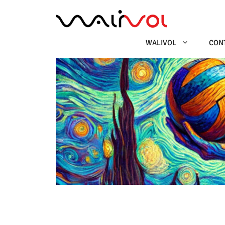
Ga
naar
de
inhoud
WALIVOL
CON