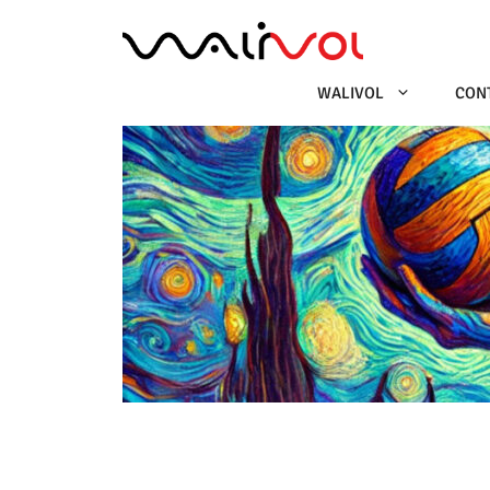
Ga
naar
de
inhoud
WALIVOL
CON