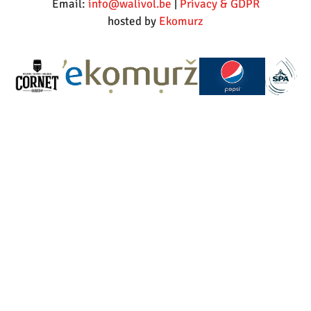
Email:
info@walivol.be
|
Privacy & GDPR
hosted by
Ekomurz