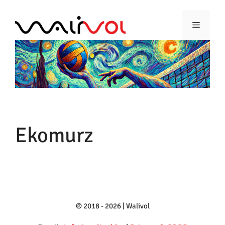
Ga
naar
Menu
de
inhoud
Ekomurz
© 2018 - 2026 | Walivol